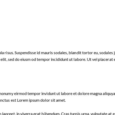
a risus. Suspendisse id mauris sodales, blandit tortor eu, sodales j
lit, sed do eiusm od tempor incididunt ut labore. Ut vel placerat ero
m nonumy eirmod tempor invidunt ut labore et dolore magna aliquya
anctus est Lorem ipsum dolor sit amet.
aoreet, in viverra erat bibendum. Cras turpis urna, vulputate at es