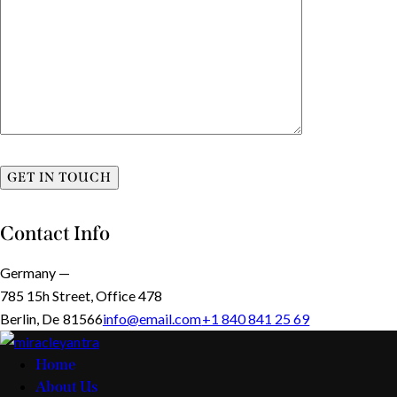
Contact Info
Germany —
785 15h Street, Office 478
Berlin, De 81566
info@email.com
+1 840 841 25 69
Home
About Us