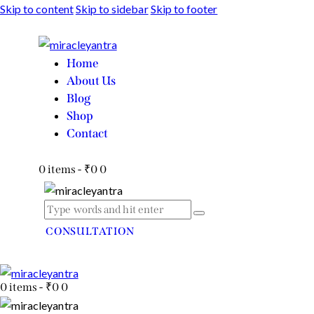
Skip to content
Skip to sidebar
Skip to footer
Home
About Us
Blog
Shop
Contact
0 items
-
₹0
0
CONSULTATION
0 items
-
₹0
0